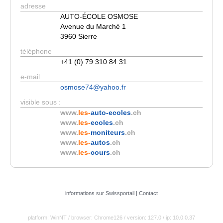
adresse
AUTO-ÉCOLE OSMOSE
Avenue du Marché 1
3960 Sierre
téléphone
+41 (0) 79 310 84 31
e-mail
osmose74@yahoo.fr
visible sous :
www.
les-
auto-ecoles
.ch
www.
les-
ecoles
.ch
www.
les-
moniteurs
.ch
www.
les-
autos
.ch
www.
les-
cours
.ch
informations sur Swissportail
|
Contact
platform: WinNT
/ browser: Chrome126
/ version: 127.0
/ ip: 10.0.0.37